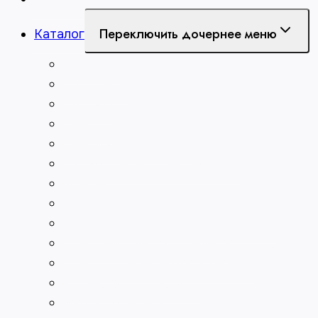
Переключить дочернее меню
Каталог
Абразивы
Борфрезы
Долбяки
Зенкеры
Зенковки по металлу
Измерительный инструмент
Клейма
Метчики для нарезания резьбы
Патроны сверлильные и токарные
Пластины твердосплавные
Плашки для нарезания резьбы
Развёртки по металлу
Резцы токарные