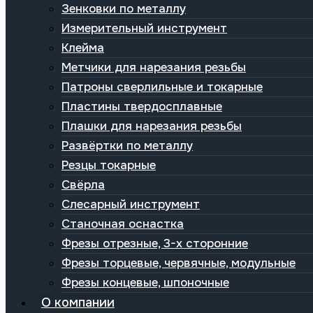
Зенковки по металлу
Измерительный инструмент
Клейма
Метчики для нарезания резьбы
Патроны сверлильные и токарные
Пластины твердосплавные
Плашки для нарезания резьбы
Развёртки по металлу
Резцы токарные
Свёрла
Слесарный инструмент
Станочная оснастка
Фрезы отрезные, 3-х сторонние
Фрезы торцевые, червячные, модульные
Фрезы концевые, шпоночные
О компании