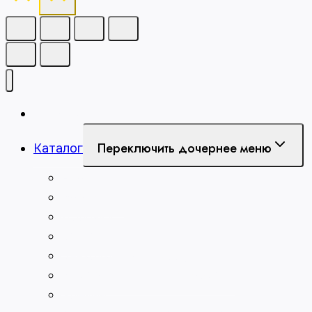
Главная
Переключить дочернее меню
Каталог
Абразивы
Борфрезы
Долбяки
Зенкеры
Зенковки по металлу
Измерительный инструмент
Клейма