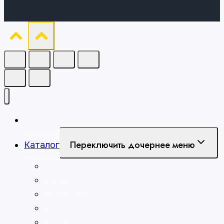
Главная
Переключить дочернее меню
Каталог
Абразивы
Борфрезы
Долбяки
Зенкеры
Зенковки по металлу