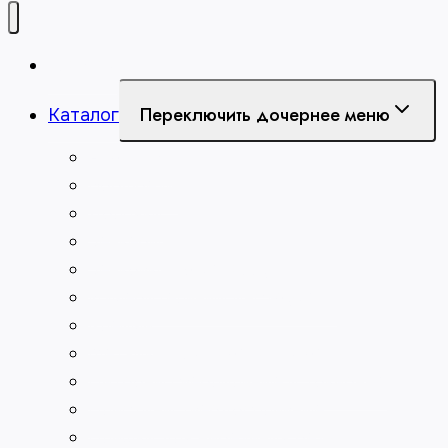
Главная
Переключить дочернее меню
Каталог
Абразивы
Борфрезы
Долбяки
Зенкеры
Зенковки по металлу
Измерительный инструмент
Клейма
Метчики для нарезания резьбы
Патроны сверлильные и токарные
Пластины твердосплавные
Плашки для нарезания резьбы