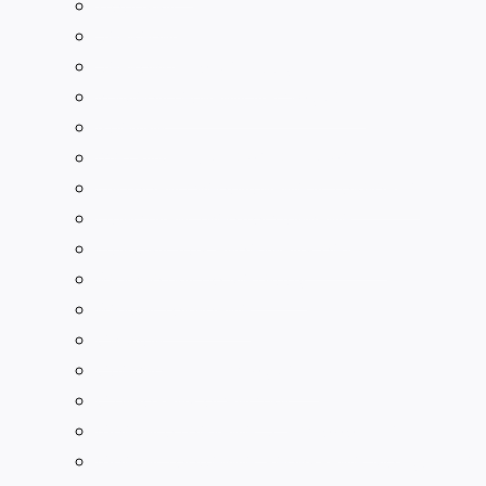
Долбяки
Зенкеры
Зенковки по металлу
Измерительный инструмент
Клейма
Метчики для нарезания резьбы
Патроны сверлильные и токарные
Пластины твердосплавные
Плашки для нарезания резьбы
Развёртки по металлу
Резцы токарные
Свёрла
Слесарный инструмент
Станочная оснастка
Фрезы отрезные, 3-х сторонние
Фрезы торцевые, червячные, модульные