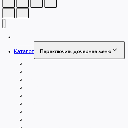
Главная
Переключить дочернее меню
Каталог
Абразивы
Борфрезы
Долбяки
Зенкеры
Зенковки по металлу
Измерительный инструмент
Клейма
Метчики для нарезания резьбы
Патроны сверлильные и токарные