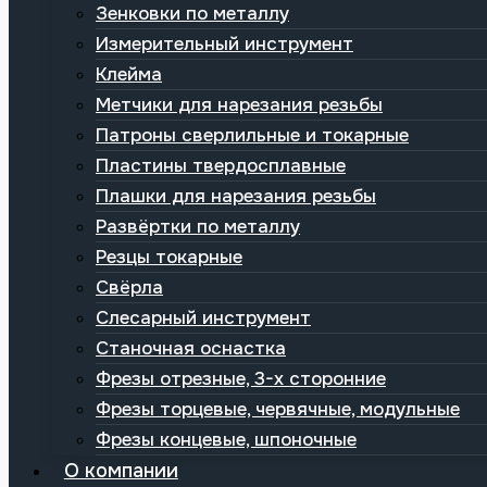
Зенковки по металлу
Измерительный инструмент
Клейма
Метчики для нарезания резьбы
Патроны сверлильные и токарные
Пластины твердосплавные
Плашки для нарезания резьбы
Развёртки по металлу
Резцы токарные
Свёрла
Слесарный инструмент
Станочная оснастка
Фрезы отрезные, 3-х сторонние
Фрезы торцевые, червячные, модульные
Фрезы концевые, шпоночные
О компании