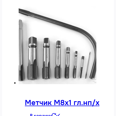
Метчик М8х1 гл.нп/х
В корзину