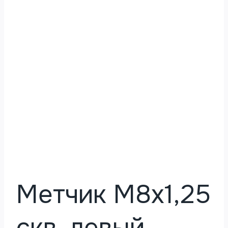
Метчик М8х1,25
скв. левый