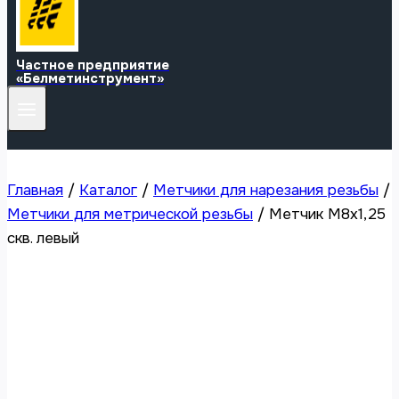
Частное предприятие
«Белметинструмент»
Главная
/
Каталог
/
Метчики для нарезания резьбы
/
Метчики для метрической резьбы
/
Метчик М8х1,25
скв. левый