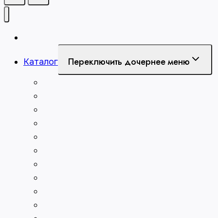
Главная
Переключить дочернее меню
Каталог
Абразивы
Борфрезы
Долбяки
Зенкеры
Зенковки по металлу
Измерительный инструмент
Клейма
Метчики для нарезания резьбы
Патроны сверлильные и токарные
Пластины твердосплавные