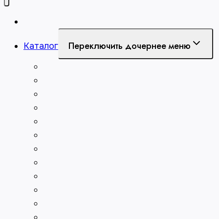
Главная
Переключить дочернее меню
Каталог
Абразивы
Борфрезы
Долбяки
Зенкеры
Зенковки по металлу
Измерительный инструмент
Клейма
Метчики для нарезания резьбы
Патроны сверлильные и токарные
Пластины твердосплавные
Плашки для нарезания резьбы
Развёртки по металлу