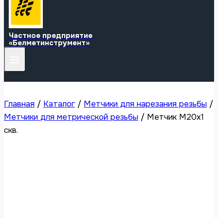
Частное предприятие
«Белметинструмент»
Главная
/
Каталог
/
Метчики для нарезания резьбы
/
Метчики для метрической резьбы
/
Метчик М20х1
скв.