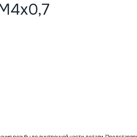
М4х0,7
ания резьбы во внутренней части детали. Представля