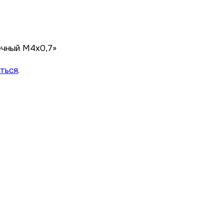
ечный М4х0,7»
ться
.