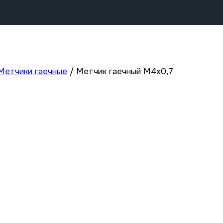
Метчики гаечные
/
Метчик гаечный М4х0,7