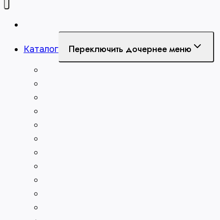
Главная
Переключить дочернее меню
Каталог
Абразивы
Борфрезы
Долбяки
Зенкеры
Зенковки по металлу
Измерительный инструмент
Клейма
Метчики для нарезания резьбы
Патроны сверлильные и токарные
Пластины твердосплавные
Плашки для нарезания резьбы